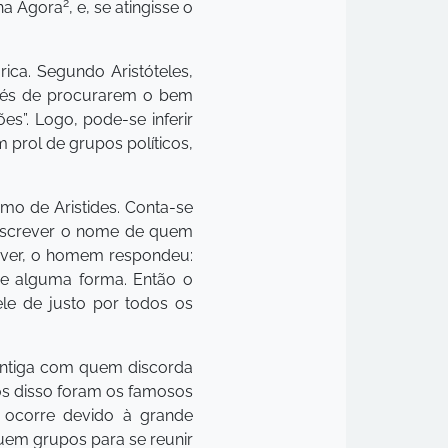
2
 na Ágora
, e, se atingisse o
ica. Segundo Aristóteles,
invés de procurarem o bem
s”. Logo, pode-se inferir
 prol de grupos políticos,
mo de Aristides. Conta-se
 escrever o nome de quem
rever, o homem respondeu:
 de alguma forma. Então o
le de justo por todos os
 Antiga com quem discorda
os disso foram os famosos
 ocorre devido à grande
suem grupos para se reunir