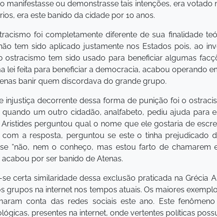
o manifestasse ou demonstrasse tais intenções, era votado
os, era este banido da cidade por 10 anos.
tracismo foi completamente diferente de sua finalidade teór
, não tem sido aplicado justamente nos Estados pois, ao 
 o ostracismo tem sido usado para beneficiar algumas facçõe
a lei feita para beneficiar a democracia, acabou operando em
enas banir quem discordava do grande grupo.
 injustiça decorrente dessa forma de punição foi o ostracis
a quando um outro cidadão, analfabeto, pediu ajuda para
o Aristides perguntou qual o nome que ele gostaria de esc
so com a resposta, perguntou se este o tinha prejudicado
isse “não, nem o conheço, mas estou farto de chamarem e
ta acabou por ser banido de Atenas.
a-se certa similaridade dessa exclusão praticada na Grécia
os grupos na internet nos tempos atuais. Os maiores exempl
maram conta das redes sociais este ano. Este fenômeno
lógicas, presentes na internet, onde vertentes políticas pos