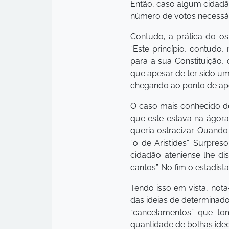
Então, caso algum cidadã
número de votos necessári
Contudo, a prática do os
“Este princípio, contudo
para a sua Constituição,
que apesar de ter sido um
chegando ao ponto de ap
O caso mais conhecido de
que este estava na ágor
queria ostracizar. Quand
“o de Aristides”. Surpre
cidadão ateniense lhe d
cantos”. No fim o estadis
Tendo isso em vista, not
das ideias de determinad
“cancelamentos” que to
quantidade de bolhas ideo