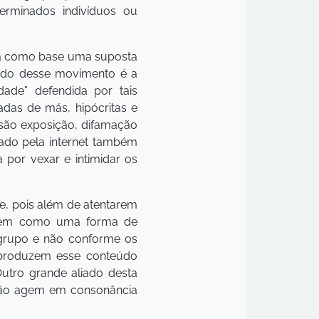
erminados indivíduos ou
liza como base uma suposta
tado desse movimento é a
de” defendida por tais
das de más, hipócritas e
 são exposição, difamação
iado pela internet também
 por vexar e intimidar os
e, pois além de atentarem
ambém como uma forma de
 grupo e não conforme os
eproduzem esse conteúdo
Outro grande aliado desta
tão agem em consonância