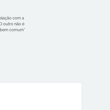
relação com a
 O outro não é
e “bem comum”