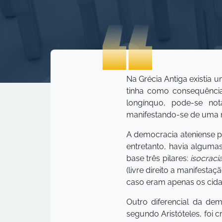
Na Grécia Antiga existia
tinha como consequênci
longínquo, pode-se not
manifestando-se de uma ma
A democracia ateniense 
entretanto, havia alguma
base três pilares:
isocraci
(livre direito a manifesta
caso eram apenas os cidad
Outro diferencial da de
segundo Aristóteles, foi c