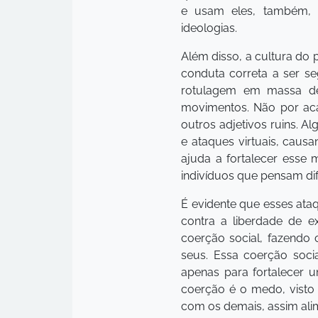
e usam eles, também, p
ideologias.
Além disso, a cultura do 
conduta correta a ser s
rotulagem em massa de
movimentos. Não por aca
outros adjetivos ruins. 
e ataques virtuais, caus
ajuda a fortalecer esse 
indivíduos que pensam dif
É evidente que esses ata
contra a liberdade de 
coerção social, fazendo
seus. Essa coerção soc
apenas para fortalecer u
coerção é o medo, vist
com os demais, assim ali