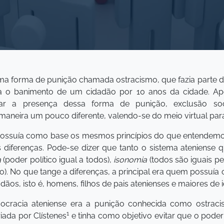
 uma forma de punição chamada ostracismo, que fazia parte d
a o banimento de um cidadão por 10 anos da cidade. Ape
ar a presença dessa forma de punição, exclusão soci
neira um pouco diferente, valendo-se do meio virtual para 
possuía como base os mesmos princípios do que entendem
s diferenças. Pode-se dizer que tanto o sistema ateniens
a
(poder político igual a todos),
isonomia
(todos são iguais pe
ção). No que tange a diferenças, a principal era quem possuía 
ãos, isto é, homens, filhos de pais atenienses e maiores de 
mocracia ateniense era a punição conhecida como ostracis
1
riada por Clístenes
e tinha como objetivo evitar que o poder