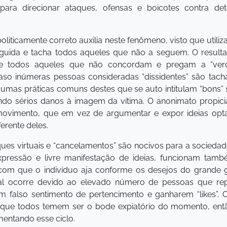
ara direcionar ataques, ofensas e boicotes contra det
politicamente correto auxilia neste fenômeno, visto que uti
eguida e tacha todos aqueles que não a seguem. O resul
 todos aqueles que não concordam e pregam a “verda
so inúmeras pessoas consideradas “dissidentes” são tacha
Algumas práticas comuns destes que se auto intitulam “bons”
ando sérios danos à imagem da vítima. O anonimato propic
movimento, que em vez de argumentar e expor ideias opta
erente deles.
ques virtuais e “cancelamentos” são nocivos para a sociedad
expressão e livre manifestação de ideias, funcionam t
 com que o indivíduo aja conforme os desejos do grande
ial ocorre devido ao elevado número de pessoas que r
m falso sentimento de pertencimento e ganharem “likes”. 
o que todos temem ser o bode expiatório do momento, en
mentando esse ciclo.