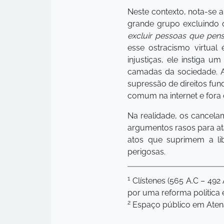
Neste contexto, nota-se 
grande grupo excluindo 
excluir pessoas que pens
esse ostracismo virtual
injustiças, ele instiga
camadas da sociedade. A
supressão de direitos fu
comum na internet e fora 
Na realidade, os cancelam
argumentos rasos para ata
atos que suprimem a lib
perigosas.
1
Clístenes (565 A.C – 492
por uma reforma politica 
2
Espaço público em Atenas,