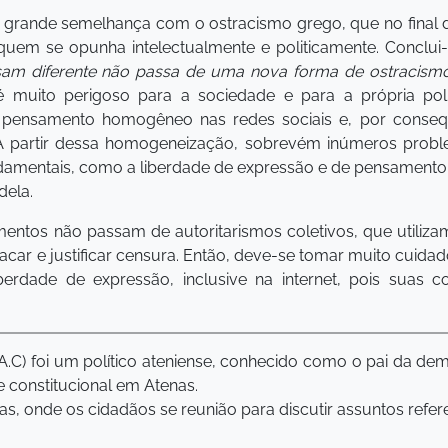
a grande semelhança com o ostracismo grego, que no final
quem se opunha intelectualmente e politicamente. Conclui
am diferente não passa de uma nova forma de ostracismo, 
 é muito perigoso para a sociedade e para a própria polí
 um pensamento homogêneo nas redes sociais e, por conse
 partir dessa homogeneização, sobrevém inúmeros proble
ndamentais, como a liberdade de expressão e de pensamento,
dela.
entos não passam de autoritarismos coletivos, que utilizam 
car e justificar censura. Então, deve-se tomar muito cuidad
erdade de expressão, inclusive na internet, pois suas c
 A.C) foi um político ateniense, conhecido como o pai da dem
e constitucional em Atenas.
 onde os cidadãos se reunião para discutir assuntos referente