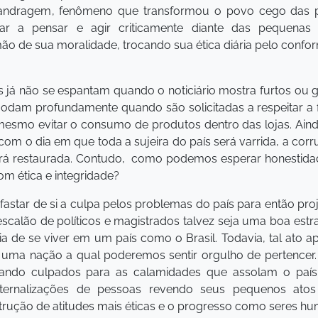
landragem, fenômeno que transformou o povo cego das 
sar a pensar e agir criticamente diante das pequenas c
ão de sua moralidade, trocando sua ética diária pelo co
s já não se espantam quando o noticiário mostra furtos ou 
odam profundamente quando são solicitadas a respeitar a f
 mesmo evitar o consumo de produtos dentro das lojas. Ainda
com o dia em que toda a sujeira do país será varrida, a cor
erá restaurada. Contudo, como podemos esperar honestidad
om ética e integridade?
fastar de si a culpa pelos problemas do país para então pro
escalão de políticos e magistrados talvez seja uma boa estr
tia de se viver em um país como o Brasil. Todavia, tal ato 
o uma nação a qual poderemos sentir orgulho de pertence
ntando culpados para as calamidades que assolam o país,
internalizações de pessoas revendo seus pequenos atos 
strução de atitudes mais éticas e o progresso como seres h