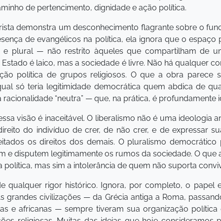
minho de pertencimento, dignidade e ação política.
rista demonstra um desconhecimento flagrante sobre o fun
presença de evangélicos na política, ela ignora que o espaç
vo e plural — não restrito àqueles que compartilham de 
Estado é laico, mas a sociedade é livre. Não há qualquer con
ipação política de grupos religiosos. O que a obra parece
o qual só teria legitimidade democrática quem abdica de qu
acionalidade “neutra” — que, na prática, é profundamente i
essa visão é inaceitável. O liberalismo não é uma ideologia ant
 direito do indivíduo de crer, de não crer, e de expressar 
itados os direitos dos demais. O pluralismo democrático
m e disputem legitimamente os rumos da sociedade. O que
na política, mas sim a intolerância de quem não suporta convi
qualquer rigor histórico. Ignora, por completo, o papel es
As grandes civilizações — da Grécia antiga a Roma, passando
ístas e africanas — sempre tiveram sua organização polític
ões religiosas. Muitas das ideias que hoje consideramos 