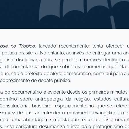
ipse no Trópico
, lançado recentemente, tenta oferecer
olítica brasileira. No entanto, ao invés de entregar uma an
o interdisciplinar, a obra se perde em um viés ideológico s
da documentarista do que sobre os fenômenos que ela 
 que, sob o pretexto de alerta democrático, contribui para a
mpobrecimento do debate público.
ca do documentário é evidente desde os primeiros minutos. 
omínio sobre antropologia da religião, estudos cult
onstitucional brasileiro, especialmente no que se refere 
 Em vez de buscar entender o movimento evangélico em su
opta por uma abordagem simplista que reduz os fiéis a uma 
os. Essa caricatura desumaniza e invalida o protagonismo 