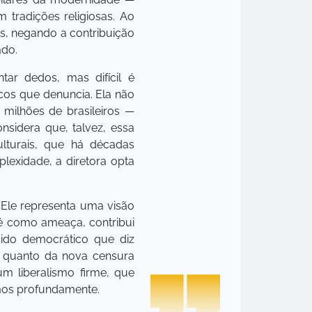
 tradições religiosas. Ao
as, negando a contribuição
ado.
tar dedos, mas difícil é
cos que denuncia. Ela não
milhões de brasileiros —
nsidera que, talvez, essa
lturais, que há décadas
lexidade, a diretora opta
 Ele representa uma visão
 fé como ameaça, contribui
ido democrático que diz
ta quanto da nova censura
m liberalismo firme, que
mos profundamente.