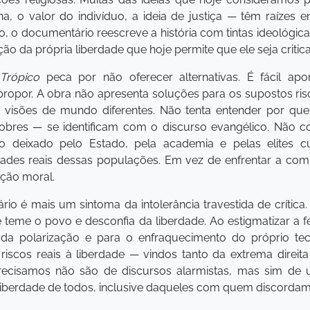
 o valor do indivíduo, a ideia de justiça — têm raízes em
, o documentário reescreve a história com tintas ideológic
ção da própria liberdade que hoje permite que ele seja critic
Trópico
peca por não oferecer alternativas. É fácil apon
propor. A obra não apresenta soluções para os supostos ris
 visões de mundo diferentes. Não tenta entender por que 
bres — se identificam com o discurso evangélico. Não co
 deixado pelo Estado, pela academia e pelas elites cu
ades reais dessas populações. Em vez de enfrentar a comp
ção moral.
o é mais um sintoma da intolerância travestida de crítica.
que teme o povo e desconfia da liberdade. Ao estigmatizar a
da polarização e para o enfraquecimento do próprio tec
iscos reais à liberdade — vindos tanto da extrema direi
recisamos não são de discursos alarmistas, mas sim de u
iberdade de todos, inclusive daqueles com quem discorda