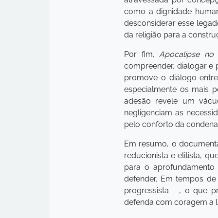
como a dignidade humana,
desconsiderar esse legado
da religião para a constru
Por fim,
Apocalipse no 
compreender, dialogar e 
promove o diálogo entre
especialmente os mais po
adesão revele um vácuo
negligenciam as necessid
pelo conforto da condena
Em resumo, o documentári
reducionista e elitista, 
para o aprofundamento 
defender. Em tempos de r
progressista —, o que p
defenda com coragem a l