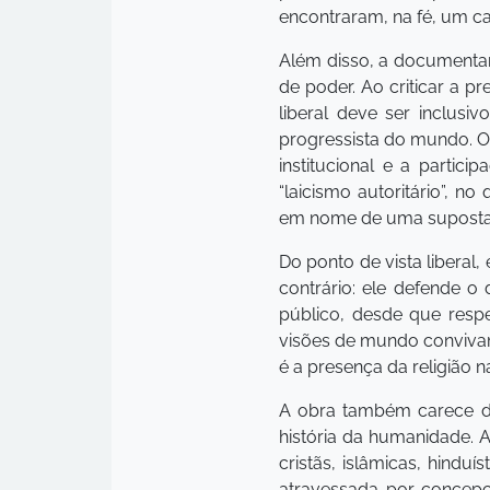
encontraram, na fé, um ca
Além disso, a documenta
de poder. Ao criticar a 
liberal deve ser inclusi
progressista do mundo. O 
institucional e a partic
“laicismo autoritário”, n
em nome de uma suposta r
Do ponto de vista liberal, 
contrário: ele defende o
público, desde que respe
visões de mundo conviva
é a presença da religião 
A obra também carece de 
história da humanidade. 
cristãs, islâmicas, hindu
atravessada por concepç