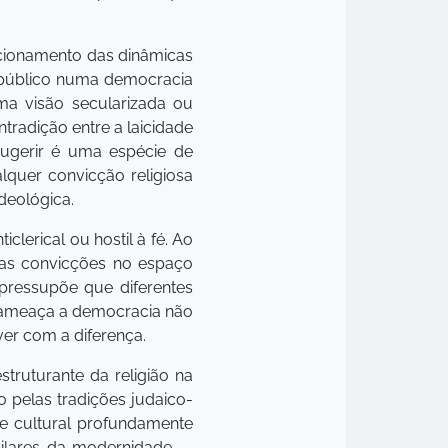
cionamento das dinâmicas
o público numa democracia
uma visão secularizada ou
tradição entre a laicidade
 sugerir é uma espécie de
alquer convicção religiosa
deológica.
iclerical ou hostil à fé. Ao
suas convicções no espaço
 pressupõe que diferentes
 ameaça a democracia não
ver com a diferença.
truturante da religião na
 pelas tradições judaico-
a e cultural profundamente
pilares da modernidade —